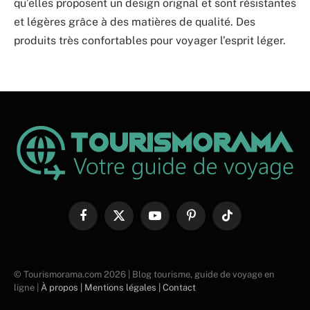
qu’elles proposent un design orignal et sont résistantes
et légères grâce à des matières de qualité. Des
produits très confortables pour voyager l’esprit léger.
Facebook
X
YouTube
Pinterest
TikTok
(Twitter)
© Tourismorama.com 2026 | Blog tourisme, guide de voyage en
ligne |
À propos |
Mentions légales |
Contact