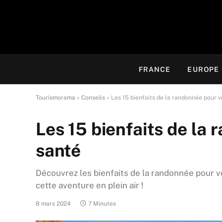
FRANCE
EUROPE
Tourismorama
»
Conseils
»
Les 15 bienfaits de la randonnée pour v
Les 15 bienfaits de la
santé
Découvrez les bienfaits de la randonnée pour vo
cette aventure en plein air !
8 mars 2024
7 Minutes