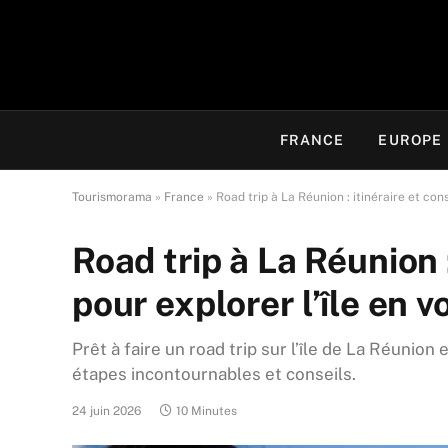
FRANCE
EUROPE
Tourismorama
»
France
»
Road trip à La Réunion : itinéraire et cons
Road trip à La Réunion :
pour explorer l’île en v
Prêt à faire un road trip sur l’île de La Réunion e
étapes incontournables et conseils.
24 juin 2026
10 Minutes