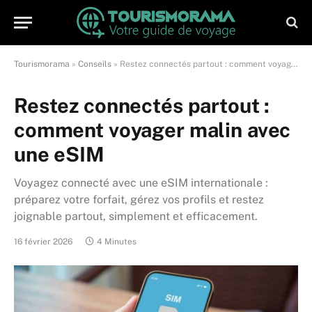
Tourismorama
»
Conseils
»
Restez connectés partout : comment voyager malin avec une eSIM
Restez connectés partout :
comment voyager malin avec
une eSIM
Voyagez connecté avec une eSIM internationale :
préparez votre forfait, gérez vos profils et restez
joignable partout, simplement et efficacement.
16 février 2026
4 Minutes