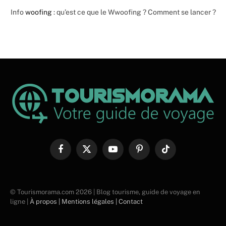
Info
woofing
: qu’est ce que le Wwoofing ? Comment se lancer ?
Facebook
X
YouTube
Pinterest
TikTok
(Twitter)
© Tourismorama.com 2026 | Blog tourisme, guide de voyage en
ligne |
À propos |
Mentions légales |
Contact