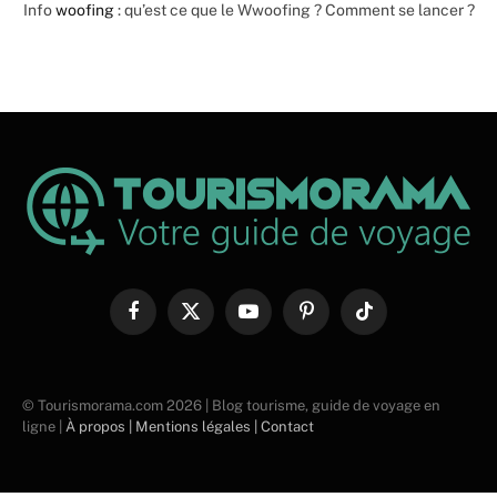
Info
woofing
: qu’est ce que le Wwoofing ? Comment se lancer ?
Facebook
X
YouTube
Pinterest
TikTok
(Twitter)
© Tourismorama.com 2026 | Blog tourisme, guide de voyage en
ligne |
À propos |
Mentions légales |
Contact