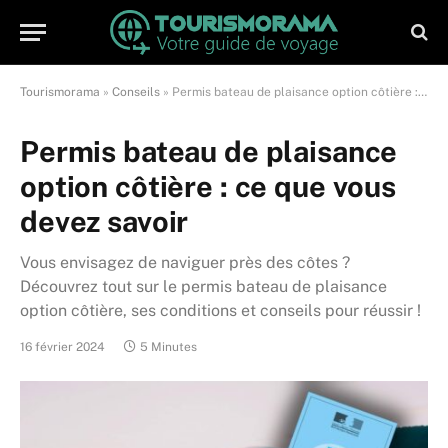
Tourismorama
»
Conseils
»
Permis bateau de plaisance option côtière : ce que vous devez savoir
Permis bateau de plaisance
option côtière : ce que vous
devez savoir
Vous envisagez de naviguer près des côtes ?
Découvrez tout sur le permis bateau de plaisance
option côtière, ses conditions et conseils pour réussir !
16 février 2024
5 Minutes