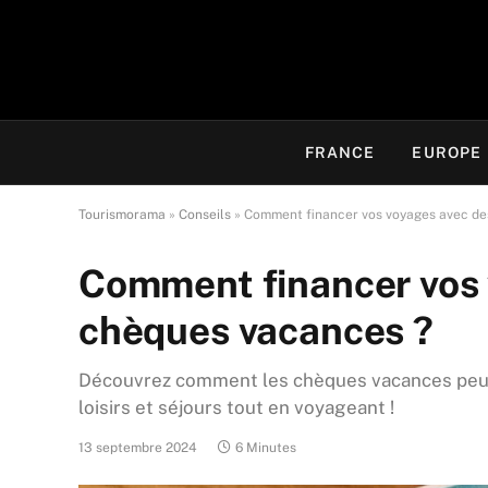
FRANCE
EUROPE
Tourismorama
»
Conseils
»
Comment financer vos voyages avec de
Comment financer vos 
chèques vacances ?
Découvrez comment les chèques vacances peuv
loisirs et séjours tout en voyageant !
13 septembre 2024
6 Minutes