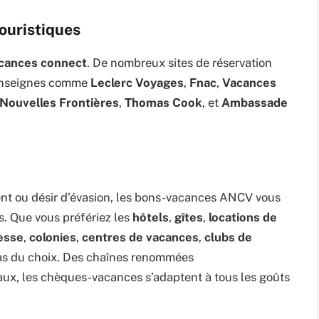
touristiques
cances connect
. De nombreux sites de réservation
 enseignes comme
Leclerc Voyages
,
Fnac
,
Vacances
Nouvelles Frontières
,
Thomas Cook
, et
Ambassade
ent ou désir d’évasion, les bons-vacances ANCV vous
es. Que vous préfériez les
hôtels
,
gîtes
,
locations de
esse
,
colonies
,
centres de vacances
,
clubs de
ras du choix. Des chaînes renommées
aux, les chèques-vacances s’adaptent à tous les goûts