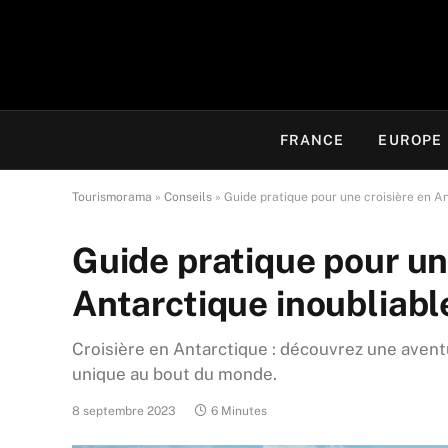
FRANCE
EUROPE
Tourismorama
»
Conseils
»
Guide pratique pour une croisière en A
Guide pratique pour un
Antarctique inoubliabl
Croisière en Antarctique : découvrez une avent
unique au bout du monde.
8 septembre 2023
6 Minutes