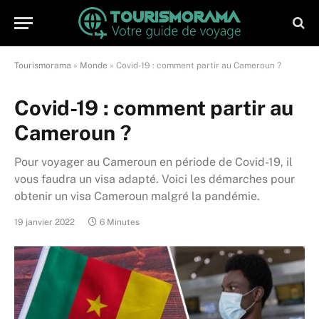
Tourismorama
»
Monde
»
Covid-19 : comment partir au Cameroun ?
Covid-19 : comment partir au
Cameroun ?
Pour voyager au Cameroun en période de Covid-19, il
vous faudra un visa adapté. Voici les démarches pour
obtenir un visa Cameroun malgré la pandémie.
19 janvier 2022
6 Minutes