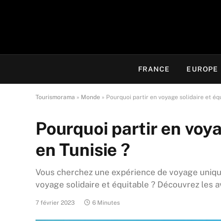
FRANCE
EUROPE
Tourismorama
»
Monde
»
Pourquoi partir en voyage solidaire et équ
Pourquoi partir en voya
en Tunisie ?
Vous cherchez une expérience de voyage unique
voyage solidaire et équitable ? Découvrez les 
7 février 2023
6 Minutes