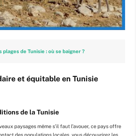
s plages de Tunisie : où se baigner ?
aire et équitable en Tunisie
itions de la Tunisie
uveaux paysages même s’il faut l’avouer, ce pays offre
ntact des populations locales, vous découvrirez les