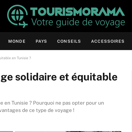
MONDE
PAYS
CONSEILS
ACCESSOIRES
itable en Tunisie ?
ge solidaire et équitable
 en Tunisie ? Pourquoi ne pas opter pour un
avantages de ce type de voyage !