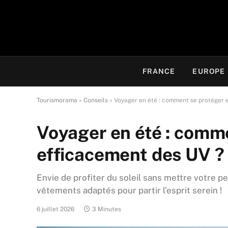
FRANCE
EUROPE
Tourismorama
»
Conseils
»
Voyager en été : comment se protéger 
Voyager en été : comm
efficacement des UV ?
Envie de profiter du soleil sans mettre votre p
vêtements adaptés pour partir l’esprit serein !
6 juillet 2026
3 Minutes