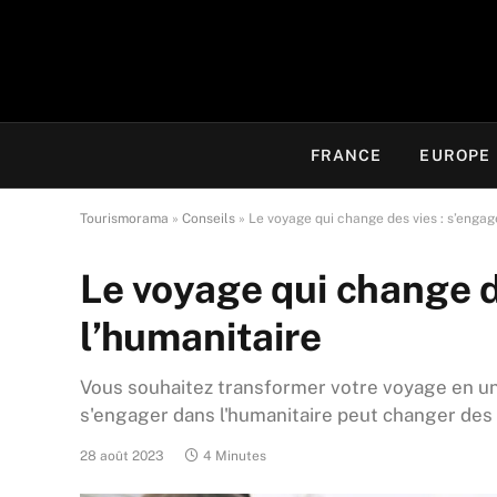
FRANCE
EUROPE
Tourismorama
»
Conseils
»
Le voyage qui change des vies : s’engag
Le voyage qui change d
l’humanitaire
Vous souhaitez transformer votre voyage en u
s'engager dans l'humanitaire peut changer des v
28 août 2023
4 Minutes