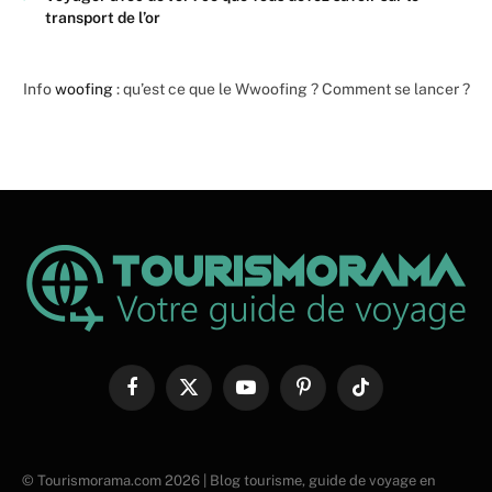
transport de l’or
Info
woofing
: qu’est ce que le Wwoofing ? Comment se lancer ?
Facebook
X
YouTube
Pinterest
TikTok
(Twitter)
© Tourismorama.com 2026 | Blog tourisme, guide de voyage en