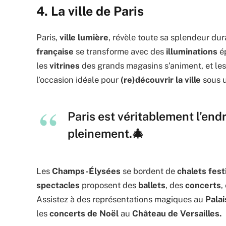
4. La ville de Paris
Paris,
ville lumière
, révèle toute sa splendeur du
française
se transforme avec des
illuminations
ép
les
vitrines
des grands magasins s’animent, et le
l’occasion idéale pour
(re)découvrir la ville
sous u
Paris est véritablement l’end
pleinement.🎄
Les
Champs-Élysées
se bordent de
chalets fest
spectacles
proposent des
ballets
, des
concerts
,
Assistez à des représentations magiques au
Palai
les
concerts de Noël
au
Château de Versailles.