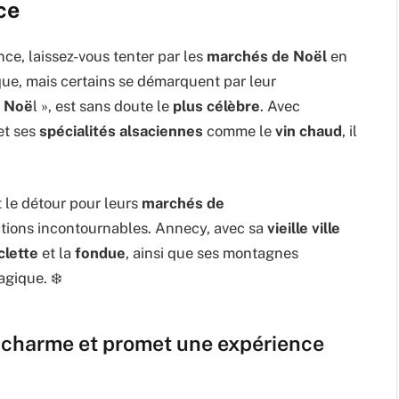
ce
ce, laissez-vous tenter par les
marchés de Noël
en
e, mais certains se démarquent par leur
e Noë
l », est sans doute le
plus célèbre
. Avec
et ses
spécialités alsaciennes
comme le
vin chaud
, il
t le détour pour leurs
marchés de
tions incontournables. Annecy, avec sa
vieille ville
clette
et la
fondue
, ainsi que ses montagnes
gique. ❄️
 charme et promet une expérience