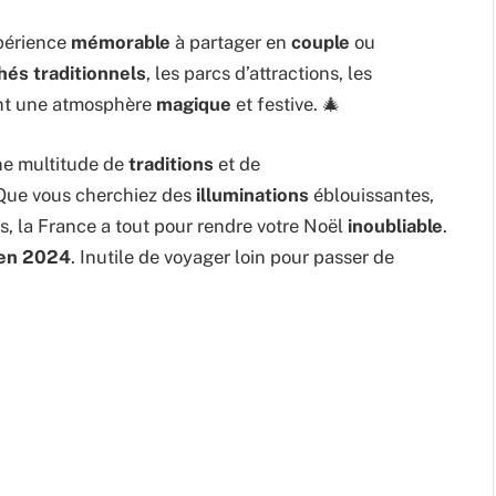
périence
mémorable
à partager en
couple
ou
és traditionnels
, les parcs d’attractions, les
éent une atmosphère
magique
et festive. 🎄
ne multitude de
traditions
et de
 Que vous cherchiez des
illuminations
éblouissantes,
s, la France a tout pour rendre votre Noël
inoubliable
.
 en 2024
. Inutile de voyager loin pour passer de