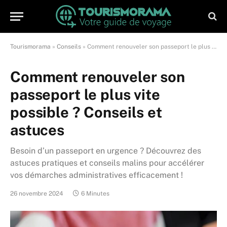
Tourismorama
»
Conseils
»
Comment renouveler son passeport le plus vite possible ? Conseils et astuces
Comment renouveler son
passeport le plus vite
possible ? Conseils et
astuces
Besoin d’un passeport en urgence ? Découvrez des
astuces pratiques et conseils malins pour accélérer
vos démarches administratives efficacement !
26 novembre 2024
6 Minutes