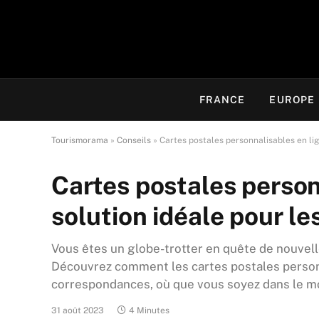
FRANCE
EUROPE
Tourismorama
»
Conseils
»
Cartes postales personnalisables en lign
Cartes postales personn
solution idéale pour les
Vous êtes un globe-trotter en quête de nouvell
Découvrez comment les cartes postales person
correspondances, où que vous soyez dans le m
31 août 2023
4 Minutes