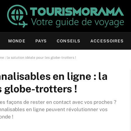
MONDE
PAYS
CONSEILS
ACCESSOIRES
e : la solution idéale pour les globe-trotters !
alisables en ligne : la
 globe-trotters !
es façons de rester en contact avec vos proches ?
nalisables en ligne peuvent révolutionner vos
onde !