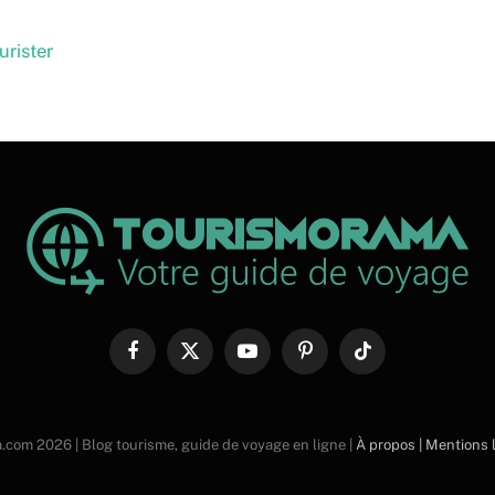
urister
Facebook
X
YouTube
Pinterest
TikTok
(Twitter)
com 2026 | Blog tourisme, guide de voyage en ligne |
À propos |
Mentions l