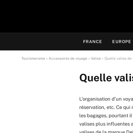
FRANCE
EUROPE
Tourismorama
»
Accessoires de voyage
»
Valise
»
Quelle valise de 
Quelle vali
L’organisation d’un voya
réservation, etc. Ce qui
les bagages, pourtant il
valises plus influentes
valises de la marque De