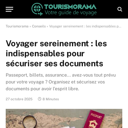
Tourismorama
»
Conseils
»
Voyager sereinement : les indispensables pour sécuriser ses documents
Voyager sereinement : les
indispensables pour
sécuriser ses documents
Passeport, billets, assurance... avez-vous tout prévu
pour votre voyage ? Organisez et sécurisez vos
documents pour avoir l’esprit libre.
27 octobre 2025
8 Minutes