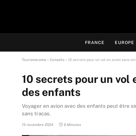
FRANCE
EUROPE
Tourismorama
»
Conseils
»
10 secrets pour un vol en avion sans st
10 secrets pour un vol 
des enfants
Voyager en avion avec des enfants peut être sim
sans tracas.
15 novembre 2024
6 Minutes