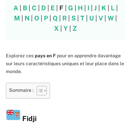
A
|
B
|
C
|
D
|
E
|
F
|
G
|
H
|
I
|
J
|
K
|
L
|
M
|
N
|
O
|
P
|
Q
|
R
|
S
|
T
|
U
|
V
|
W
|
X
|
Y
|
Z
Explorez ces
pays en F
pour en apprendre davantage
sur leurs caractéristiques uniques et leur place dans le
monde.
Sommaire :
Fidji