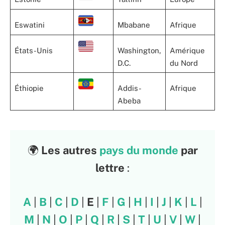
Eswatini
Mbabane
Afrique
États-Unis
Washington,
Amérique
D.C.
du Nord
Éthiopie
Addis-
Afrique
Abeba
🌍
Les autres
pays du monde
par
lettre
:
A
|
B
|
C
|
D
|
E
|
F
|
G
|
H
|
I
|
J
|
K
|
L
|
M
|
N
|
O
|
P
|
Q
|
R
|
S
|
T
|
U
|
V
|
W
|