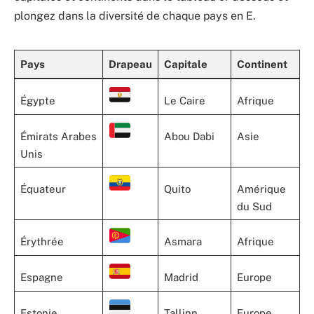
plongez dans la diversité de chaque pays en E.
Pays
Drapeau
Capitale
Continent
Égypte
Le Caire
Afrique
Émirats Arabes
Abou Dabi
Asie
Unis
Équateur
Quito
Amérique
du Sud
Érythrée
Asmara
Afrique
Espagne
Madrid
Europe
Estonie
Tallinn
Europe