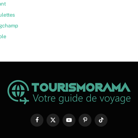
ant
ulettes
ngchamp
ble
Facebook
X
YouTube
Pinterest
TikTok
(Twitter)