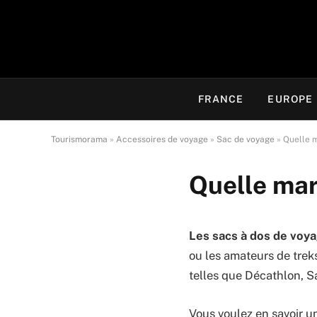
FRANCE
EUROPE
Tourismorama
»
Accessoires de voyage
»
Sac de voyage
»
Quelle m
Quelle mar
Les sacs à dos de voy
ou les amateurs de trek
telles que Décathlon, 
Vous voulez en savoir u